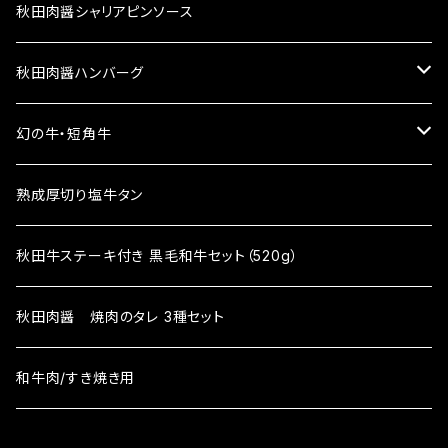
秋田肉醤シャリアピンソース
秋田肉醤ハンバーグ
秋田牛100%ハンバーグ
幻の牛・短角牛
生ハンバーグ
プレミアム牛タンハンバーグ
短角牛ヒレステーキ
熟成厚切り塩牛タン
焼成済みハンバーグ
生ハンバーグ
秋田牛合挽きハンバーグ
短角牛サーロインステーキ
秋田牛ステーキ付き 黒毛和牛セット（520g）
焼成済みハンバーグ
生ハンバーグ
秋田ポークハンバーグ
秋田肉醤 焼肉のタレ 3種セット
焼成済みハンバーグ
生ハンバーグ
和牛肉/すき焼き用
焼成済みハンバーグ