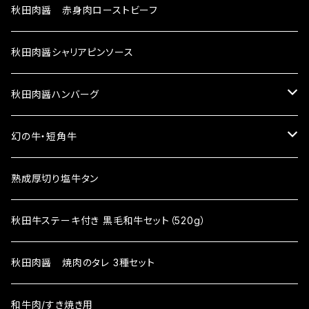
秋田肉醤 赤身肉ローストビーフ
秋田肉醤シャリアピンソース
秋田肉醤ハンバーグ
秋田牛100%ハンバーグ
幻の牛・短角牛
生ハンバーグ
プレミアム牛タンハンバーグ
短角牛ヒレステーキ
熟成厚切り塩牛タン
焼成済みハンバーグ
生ハンバーグ
秋田牛合挽きハンバーグ
短角牛サーロインステーキ
秋田牛ステーキ付き 黒毛和牛セット（520g）
焼成済みハンバーグ
生ハンバーグ
秋田ポークハンバーグ
秋田肉醤 焼肉のタレ 3種セット
焼成済みハンバーグ
生ハンバーグ
和牛肉/すき焼き用