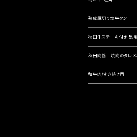
生ハンバーグ
プレミアム牛タンハンバ
短角牛ヒレステーキ
熟成厚切り塩牛タン
焼成済みハンバーグ
生ハンバーグ
秋田牛合挽きハンバーグ
短角牛サーロインステー
秋田牛ステーキ付き 黒毛和
焼成済みハンバーグ
生ハンバーグ
秋田ポークハンバーグ
秋田肉醤 焼肉のタレ 3
焼成済みハンバーグ
生ハンバーグ
和牛肉/すき焼き用
焼成済みハンバーグ