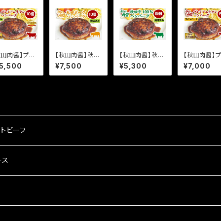
秋田肉醤】プレ
【秋田肉醤】秋田
【秋田肉醤】秋田
【秋田肉醤】
アム牛タンハ
ポークハンバー
牛100%ハンバ
ミアム牛タン
5,500
¥7,500
¥5,300
¥7,000
バーグ10個
グ 10個《焼成済
ーグ 5個《焼成
ンバーグ5個
焼成済み》（150
み》（150g×10
済み》 （150g×5
《生》（190g×
10個）
個）
個）
個）
トビーフ
ース