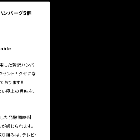
ハンバーグ5個
lable
使用した贅沢ハンバ
セント!! クセにな
おります!!
ない極上の旨味を、
した発酵調味料
味が感じられます。
り組みは、テレビ・