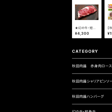
★幻の牛・短角
【
牛(秋田県産)
ミ
¥4,300
¥1
【最高級赤身肉】
ン
短角牛サーロイ
《
ンステーキ（180
g×
g）
CATEGORY
秋田肉醤 赤身肉ロース
秋田肉醤シャリアピンソ
秋田肉醤ハンバーグ
秋田牛100%ハンバーグ
幻の牛・短角牛