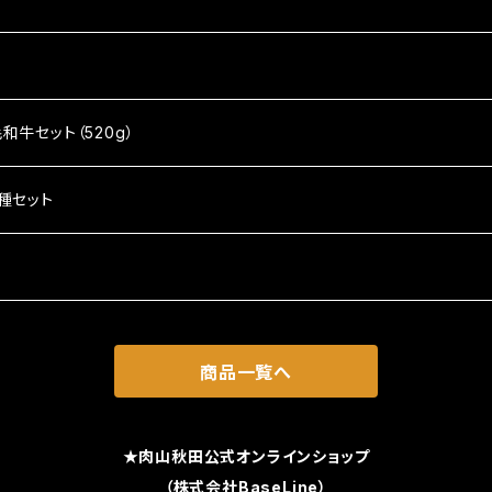
ーグ
キ
牛セット（520g）
種セット
商品一覧へ
★肉山秋田公式オンラインショップ
（株式会社BaseLine）