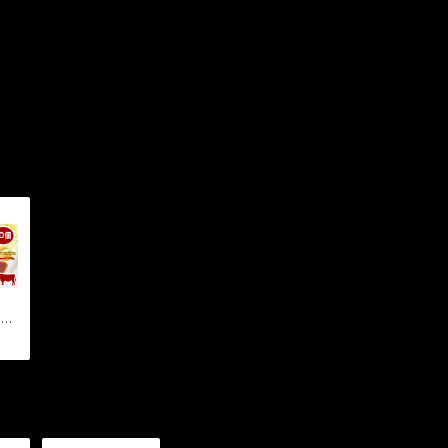
プレ
ハ
10