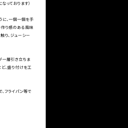
になっております）
うに、一個一個を手
手作り感のある風味
触り、ジューシー
が一層引き立ちま
など、盛り付けを工
で、フライパン等で