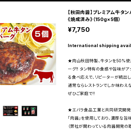
【秋田肉醤】プレミアム牛タン
《焼成済み》（150g×5個）
¥7,750
International shipping avai
★肉山秋田特製、牛タンを50%
ーグ!! タン特有の食感や旨味がアク
る食べ応えで、リピーターが続出して
通常ならレストランでしか味わえ
ぜひご家庭で!!
★エバラ食品工業と共同研究開発
「肉醤」を使用しており、濃厚な旨
（弊社が関わっている肉醤開発の取