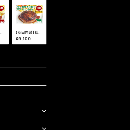
プレ
【秋田肉醤】秋田
ハ
牛100%ハンバ
¥9,100
ーグ 10個《生》
5
（190g×10個）