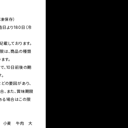
冷凍保存）
日より180日（冷
記載しております。
限は、商品の種類
ます。
で、10日前後の期
す。
などの要因があり、
合、また、賞味期限
ある場合はこの限
乳 小麦 牛肉 大