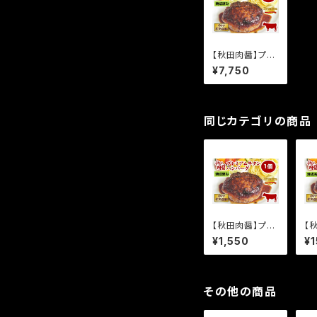
【秋田肉醤】プレ
ミアム牛タンハ
¥7,750
ンバーグ5個《焼
成済み》（150g×
5個）
同じカテゴリの商品
【秋田肉醤】プレ
【
ミアム牛タンハ
ミ
¥1,550
¥1
ンバーグ 1個《焼
ン
成済み》（150g）
《
g×
その他の商品